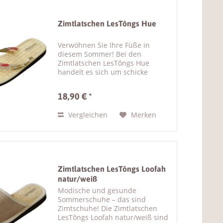
Zimtlatschen LesTôngs Hue
Verwöhnen Sie Ihre Füße in
diesem Sommer! Bei den
Zimtlatschen LesTôngs Hue
handelt es sich um schicke
Damen Sandalen mit Zimtsohle .
Der helle Riemen der Flip Flops
18,90 € *
wird durch sein hübsches
Rosenmotiv schnell zum
Vergleichen
Merken
Hingucker. Diese...
Zimtlatschen LesTôngs Loofah
natur/weiß
Modische und gesunde
Sommerschuhe – das sind
Zimtschuhe! Die Zimtlatschen
LesTôngs Loofah natur/weiß sind