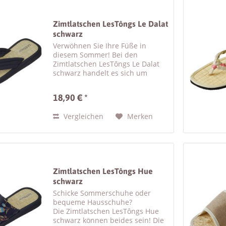
Zimtlatschen LesTôngs Le Dalat
schwarz
Verwöhnen Sie Ihre Füße in
diesem Sommer! Bei den
Zimtlatschen LesTôngs Le Dalat
schwarz handelt es sich um
schicke Damen Sandalen mit
Zimtsohle . Der schwarze Riemen
18,90 € *
der Flip Flops ist aus weicher
Kunstseide und dadurch
Vergleichen
Merken
besonders bequem...
Zimtlatschen LesTôngs Hue
schwarz
Schicke Sommerschuhe oder
bequeme Hausschuhe?
Die Zimtlatschen LesTôngs Hue
schwarz können beides sein! Die