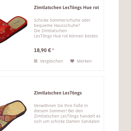
Zimtlatschen LesTôngs Hue rot
Schicke Sommerschuhe oder
bequeme Hausschuhe?
Die Zimtlatschen
LesTôngs Hue rot können beides
sein! Die hübschen Damen
Sandalen mit Zimtsohle sind
18,90 € *
besonders bequem zu
tragen. Der rote breite Riemen
Vergleichen
Merken
der Zimtsandalen besteht aus
weicher...
Zimtlatschen LesTôngs
Verwöhnen Sie Ihre Füße in
diesem Sommer! Bei den
Zimtlatschen LesTôngs handelt es
sich um schicke Damen Sandalen
mit Zimtsohle . Die