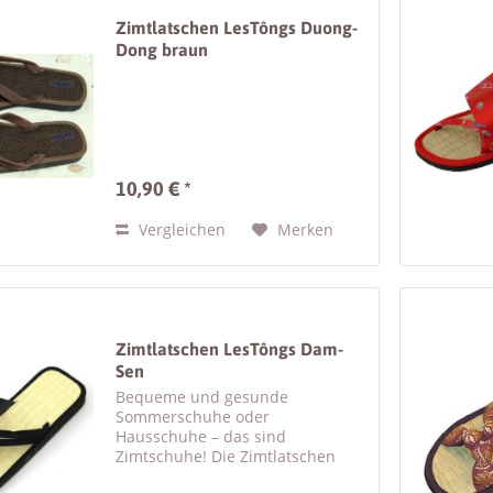
Zimtlatschen LesTôngs Duong-
Dong braun
10,90 € *
Vergleichen
Merken
Zimtlatschen LesTôngs Dam-
Sen
Bequeme und gesunde
Sommerschuhe oder
Hausschuhe – das sind
Zimtschuhe! Die Zimtlatschen
LesTôngs Dam-Sen sind