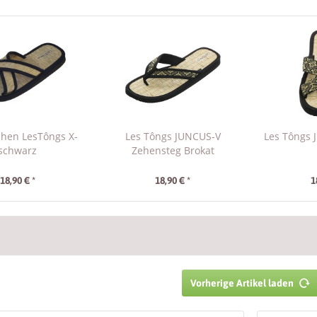
chen LesTôngs X-
Les Tôngs JUNCUS-V
Les Tôngs 
schwarz
Zehensteg Brokat
18,90 € *
18,90 € *
1
Vorherige Artikel laden