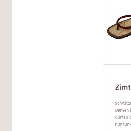
Zimt
Schwitz
Damen k
dürfen d
nur für