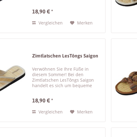
hübschen Damen Sandalen mit
Zimtsohle sind besonders
18,90 € *
bequem zu tragen. Der schwarze
breite Riemen der Zimtsandalen
Vergleichen
Merken
besteht aus...
Zimtlatschen LesTôngs Saigon
Verwöhnen Sie Ihre Füße in
diesem Sommer! Bei den
Zimtlatschen LesTôngs Saigon
handelt es sich um bequeme
Unisex Sandalen mit Zimtsohle .
Die naturfarbenen Flip Flops sind
18,90 € *
mit einem weißen Baumwollband
eingefasst, was ihnen einen...
Vergleichen
Merken