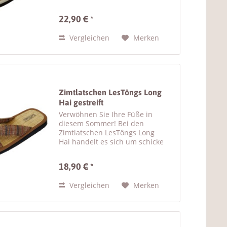
bequeme Unisex Sandalen mit
Zimtsohle, die in Südostasien
22,90 € *
eine lange Tradition haben. Kein
Wunder, denn die Zimtsandalen
Vergleichen
Merken
mit dem...
Zimtlatschen LesTôngs Long
Hai gestreift
Verwöhnen Sie Ihre Füße in
diesem Sommer! Bei den
Zimtlatschen LesTôngs Long
Hai handelt es sich um schicke
Damen Sandalen mit Zimtsohle .
Die gestreiften Riemen der Flip
18,90 € *
Flops bestehen aus weicher
Baumwolle, wodurch sich diese...
Vergleichen
Merken