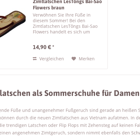
Zimtlatschen LesTôngs Bai-Sao
Flowers braun
Verwöhnen Sie Ihre Füße in
diesem Sommer! Bei den
Zimtlatschen LesTôngs Bai-Sao
Flowers handelt es sich um
schicke Damen Sandalen mit
Zimtsohle . Der runde Riemen
14,90 € *
der Flip Flops besteht aus
Kunstseide, wodurch sich diese
Vergleichen
Merken
Zimtlatschen...
latschen als Sommerschuhe für Damen 
ende Füße und unangenehmer Fußgeruch sind gerade an heißen S
önnen durch die neuen Zimtlatschen aus Vietnam aufatmen. In d
ie trendigen Latschen oder Flip Flops mit Zehensteg auf keinen Fal
 einen angenehmen Zimtgeruch, sondern nimmt ebenfalls den Schw