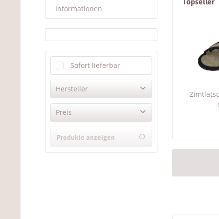
Topseller
Informationen
Sofort lieferbar
Hersteller
Zimtlats
_
Preis
Les Tôngs-Zimtlatschen
Produkte anzeigen
von
bis
10,90 €
27,90 €