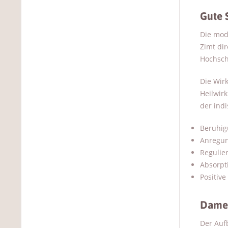
Gute 
Die mod
Zimt dir
Hochschu
Die Wirk
Heilwirk
der ind
Beruhig
Anregun
Regulie
Absorpt
Positiv
Damen
Der Aufb