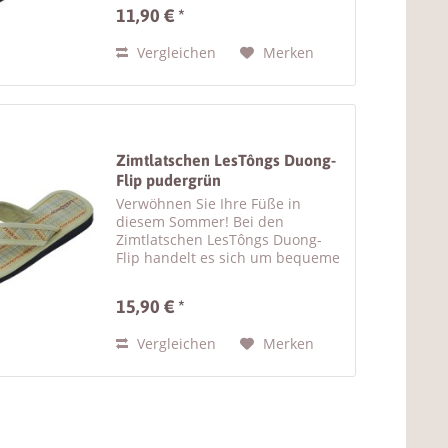
goldgemusterten Kreuzriemen
11,90 € *
bestehen aus weicher
Baumwolle, wodurch sich diese
Vergleichen
Merken
Zimtlatschen besonders...
Zimtlatschen LesTôngs Duong-
Flip pudergrün
Verwöhnen Sie Ihre Füße in
diesem Sommer! Bei den
Zimtlatschen LesTôngs Duong-
Flip handelt es sich um bequeme
Unisex Sandalen mit Zimtsohle .
Diese Flip Flops mit dem
15,90 € *
dezenten Linienmuster sind nicht
nur bequem zu tragen –
Vergleichen
Merken
gleichzeitig...