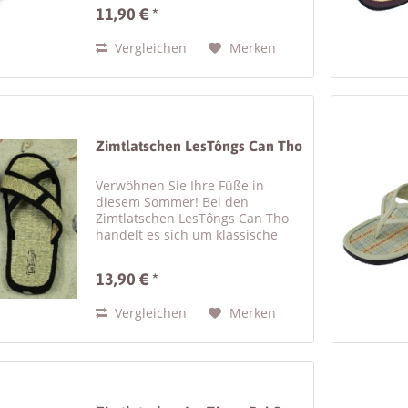
bequeme Damen Sandalen mit
11,90 € *
Zimtsohle, die in Südostasien
eine lange Tradition haben. Kein
Vergleichen
Merken
Wunder, denn die Zimt Flip Flops
mit...
Zimtlatschen LesTôngs Can Tho
Verwöhnen Sie Ihre Füße in
diesem Sommer! Bei den
Zimtlatschen LesTôngs Can Tho
handelt es sich um klassische
Damen Sandalen mit Zimtsohle .
Die Zimtschuhe mit den
13,90 € *
interessanten Kreuzriemen sind
nicht nur bequem zu tragen –
Vergleichen
Merken
gleichzeitig...