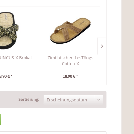
JUNCUS-X Brokat
Zimtlatschen LesTôngs
Zimtlatsc
Cotton-X
Classi
8,90 € *
18,90 € *
18,
Sortierung: