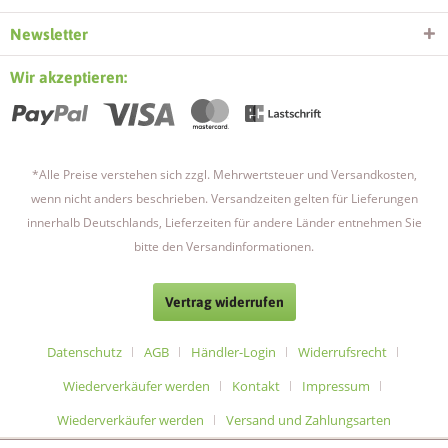
Fußes aufgenommen und beeinflussen die inneren
Newsletter
Organe positiv. Diese Wirkung wird u. a. auch in den
Lehren der Ayurvedischen Medizin beschrieben:
Wir akzeptieren:
Wirkung von Zimtsohlen
Zimt wirkt beruhigend, schweißabsorbierend, wärmt den
Körper, stützt die Blutzirkulation und reguliert die
*Alle Preise verstehen sich zzgl. Mehrwertsteuer und Versandkosten,
Temperatur der Füße.
wenn nicht anders beschrieben. Versandzeiten gelten für Lieferungen
Die Produkte des Zimtbaumes gelten als ein wertvoller
innerhalb Deutschlands, Lieferzeiten für andere Länder entnehmen Sie
Rohstoff, der unter anderem zur Herstellung von
bitte den Versandinformationen.
Medikamenten dient.
Das Holz wurde aber auch beim Hausbau geschätzt um
Vertrag widerrufen
den frischen und guten Geruch als Lebenselixier zu
nutzen.
Datenschutz
AGB
Händler-Login
Widerrufsrecht
Wiederverkäufer werden
Kontakt
Impressum
Schon früh wurde die angenehme Wirkung des Zimtes
Wiederverkäufer werden
Versand und Zahlungsarten
auf die Fußsohlen erkannt und Holzschuhe getragen.