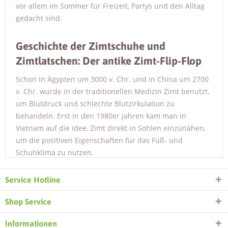
vor allem im Sommer für Freizeit, Partys und den Alltag
gedacht sind.
Geschichte der Zimtschuhe und
Zimtlatschen: Der antike Zimt-Flip-Flop
Schon in Ägypten um 3000 v. Chr. und in China um 2700
v. Chr. wurde in der traditionellen Medizin Zimt benutzt,
um Blutdruck und schlechte Blutzirkulation zu
behandeln. Erst in den 1980er Jahren kam man in
Vietnam auf die Idee, Zimt direkt in Sohlen einzunähen,
um die positiven Eigenschaften für das Fuß- und
Schuhklima zu nutzen.
Unsere Zimteinlegesohlen werden in Vietnam hergestellt
Service Hotline
und sind mit ca. 30 bis 40 Gramm feinem Zimt gefüllt, je
nach Größe der Sohlen. Bei den Zimtlatschen ist diese
Shop Service
Füllung in der Innensohle eingenäht. Die heilsamen
Informationen
Wirkungen des Zimtes werden durch die Sohle des