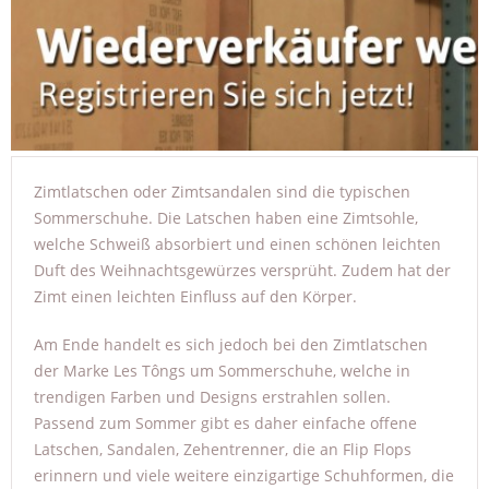
6,90 € *
Zimtlatschen oder Zimtsandalen sind die typischen
Sommerschuhe. Die Latschen haben eine Zimtsohle,
welche Schweiß absorbiert und einen schönen leichten
Duft des Weihnachtsgewürzes versprüht. Zudem hat der
Zimt einen leichten Einfluss auf den Körper.
Am Ende handelt es sich jedoch bei den Zimtlatschen
der Marke Les Tôngs um Sommerschuhe, welche in
trendigen Farben und Designs erstrahlen sollen.
Passend zum Sommer gibt es daher einfache offene
Latschen, Sandalen, Zehentrenner, die an Flip Flops
erinnern und viele weitere einzigartige Schuhformen, die